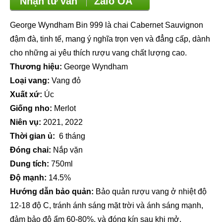
Nhận tư vấn
Zalo OA
George Wyndham Bin 999 là chai Cabernet Sauvignon
đậm đà, tinh tế, mang ý nghĩa trọn vẹn và đẳng cấp, dành
cho những ai yêu thích rượu vang chất lượng cao.
Thương hiệu:
George Wyndham
Loại vang:
Vang đỏ
Xuất xứ:
Úc
Giống nho:
Merlot
Niên vụ:
2021, 2022
Thời gian ủ:
6 tháng
Đóng chai:
Nắp vặn
Dung tích:
750ml
Độ mạnh:
14.5%
Hướng dẫn bảo quản:
Bảo quản rượu vang ở nhiệt độ
12-18 độ C, tránh ánh sáng mặt trời và ánh sáng mạnh,
đảm bảo độ ẩm 60-80%, và đóng kín sau khi mở.