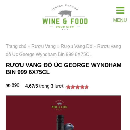
MENU
Trang chủ
»
Rượu Vang
»
Rượu Vang Đỏ
»
Rượu vang
đỏ Úc George Wyndham Bin 999 6X75CL
RƯỢU VANG ĐỎ ÚC GEORGE WYNDHAM
BIN 999 6X75CL
890
4.67
/
5
trong
3
lượt