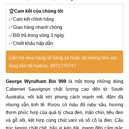
🏆
Cam kết của chúng tôi
✅Cam kết chính hãng
✅Giao hàng nhanh chóng
✅Đổi trả trong vòng 3 ngày
✅Chiết khấu hấp dẫn
Liên hệ mua hàng sỉ/ hàng sá hoặc số lượng lớn, vui
lòng liên hệ hotline: 0971775747
George Wyndham Bin 999
là một trong những dòng
Cabernet Sauvignon chất lượng cao đến từ South
Australia, nổi bật với phong cách mạnh mẽ, đậm đà
nhưng vẫn tinh tế. Rượu có màu đỏ ruby sâu, hương
thơm phức hợp của quả lý chua đen, mận chín, tiêu đen
và gỗ sồi, kết hợp cùng chút vani và sô cô la đen. Cấu
trúc tannin chặt chẽ, hậu vị kéo dài, mang đến cảm giác