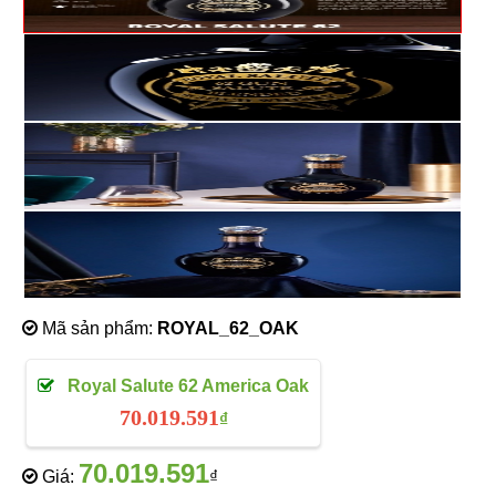
Mã sản phẩm:
ROYAL_62_OAK
Royal Salute 62 America Oak
70.019.591
₫
70.019.591
Giá:
₫