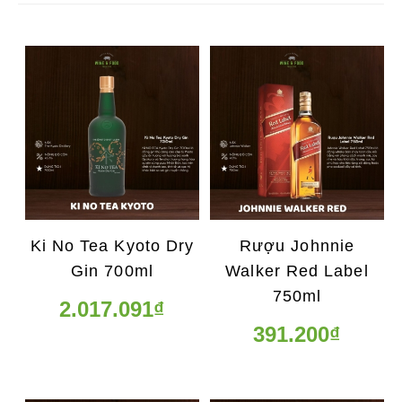
Ki No Tea Kyoto Dry
Rượu Johnnie
Gin 700ml
Walker Red Label
750ml
2.017.091₫
391.200₫