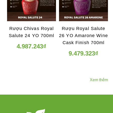
Rượu Chivas Royal
Rượu Royal Salute
Salute 24 YO 700ml
26 YO Amarone Wine
Cask Finish 700ml
4.987.243₫
9.479.323₫
Xem thêm