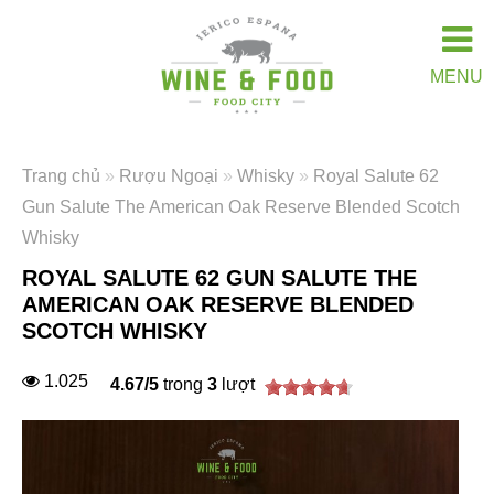
MENU
Trang chủ
»
Rượu Ngoại
»
Whisky
»
Royal Salute 62
Gun Salute The American Oak Reserve Blended Scotch
Whisky
ROYAL SALUTE 62 GUN SALUTE THE
AMERICAN OAK RESERVE BLENDED
SCOTCH WHISKY
1.025
4.67
/
5
trong
3
lượt