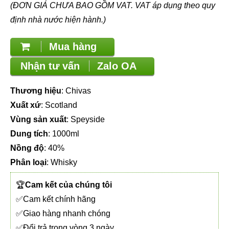
(ĐƠN GIÁ CHƯA BAO GỒM VAT. VAT áp dụng theo quy
định nhà nước hiện hành.)
Mua hàng
Nhận tư vấn
Zalo OA
Thương hiệu
: Chivas
Xuất xứ
: Scotland
Vùng sản xuất
: Speyside
Dung tích
: 1000ml
Nồng độ
: 40%
Phân loại
: Whisky
🏆
Cam kết của chúng tôi
✅Cam kết chính hãng
✅Giao hàng nhanh chóng
✅Đổi trả trong vòng 3 ngày