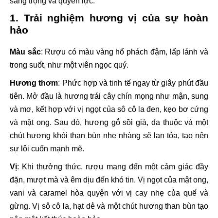
sang trọng và quyền lực.
1. Trải nghiệm hương vị của sự hoàn
hảo
Màu sắc
: Rượu có màu vàng hổ phách đậm, lấp lánh và
trong suốt, như một viên ngọc quý.
Hương thơm
: Phức hợp và tinh tế ngay từ giây phút đầu
tiên. Mở đầu là hương trái cây chín mọng như mận, sung
và mơ, kết hợp với vị ngọt của sô cô la đen, kẹo bơ cứng
và mật ong. Sau đó, hương gỗ sồi già, da thuộc và một
chút hương khói than bùn nhẹ nhàng sẽ lan tỏa, tạo nên
sự lôi cuốn mạnh mẽ.
Vị
: Khi thưởng thức, rượu mang đến một cảm giác đầy
đặn, mượt mà và êm dịu đến khó tin. Vị ngọt của mật ong,
vani và caramel hòa quyện với vị cay nhẹ của quế và
gừng. Vị sô cô la, hạt dẻ và một chút hương than bùn tạo