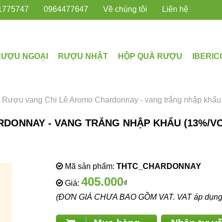
1775747
0964477647
Về chúng tôi
Liên hệ
RƯỢU NGOẠI
RƯỢU NHẬT
HỘP QUÀ RƯỢU
IBERIC
»
Rượu vang Chi Lê Aromo Chardonnay - vang trắng nhập khẩu
DONNAY - VANG TRẮNG NHẬP KHẨU (13%/VO
Mã sản phẩm:
THTC_CHARDONNAY
405.000
Giá:
₫
(ĐƠN GIÁ CHƯA BAO GỒM VAT. VAT áp dụng th