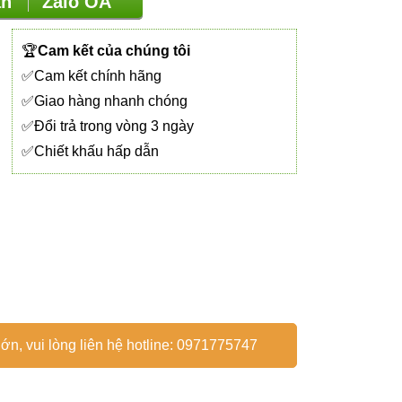
vấn
Zalo OA
🏆
Cam kết của chúng tôi
✅Cam kết chính hãng
✅Giao hàng nhanh chóng
✅Đổi trả trong vòng 3 ngày
✅Chiết khấu hấp dẫn
ớn, vui lòng liên hệ hotline: 0971775747