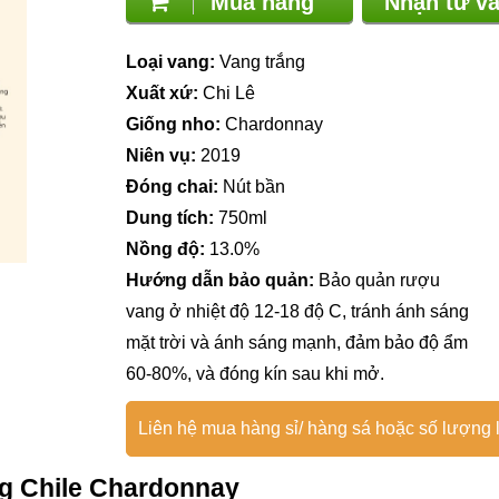
Mua hàng
Nhận tư 
Loại vang:
Vang trắng
Xuất xứ:
Chi Lê
Giống nho:
Chardonnay
Niên vụ:
2019
Đóng chai:
Nút bần
Dung tích:
750ml
Nồng độ:
13.0%
Hướng dẫn bảo quản:
Bảo quản rượu
vang ở nhiệt độ 12-18 độ C, tránh ánh sáng
mặt trời và ánh sáng mạnh, đảm bảo độ ẩm
60-80%, và đóng kín sau khi mở.
Liên hệ mua hàng sỉ/ hàng sá hoặc số lượng l
ắng Chile Chardonnay