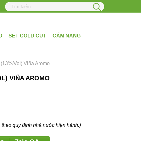
O
SET COLD CUT
CẨM NANG
 (13%/Vol) Viña Aromo
L) VIÑA AROMO
eo quy định nhà nước hiện hành.)