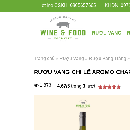
Hotline CSKH: 0865657665
KHDN: 097
RƯỢU VANG
Trang chủ
»
Rượu Vang
»
Rượu Vang Trắng
RƯỢU VANG CHI LÊ AROMO CHAR
1.373
4.67
/
5
trong
3
lượt