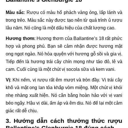
Màu sắc
: Rượu có màu hổ phách vàng óng, lấp lánh và
trong trẻo. Màu sắc này được tạo nên từ quá trình ủ rượu
lâu năm. Nó cũng là một dấu hiệu của chất lượng cao.
Hương thơm
: Hương thơm của Ballantine’s 18 rất phức
hợp và phong phú. Bạn sẽ cảm nhận được hương mật
ong ngọt ngào. Nó hòa quyện với hương gỗ sồi và gia vị.
Tiếp đến là hương trái cây chín mọng như táo đỏ, lê và
cam. Cuối cùng là một chút vị socola sữa và kem vani.
Vị
: Khi nếm, vị rượu rất êm mượt và tròn đầy. Vị trái cây
khô và mật ong lan tỏa khắp vòm miệng. Một chút vị khói
nhẹ nhàng xuất hiện. Nó cân bằng hoàn hảo với vị vani
béo ngậy. Hậu vị dài, ấm áp và êm dịu. Nó để lại một cảm
giác rất dễ chịu.
3. Hướng dẫn cách thưởng thức rượu
Ballantine’s Glenburgie 18 đúng cách