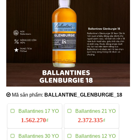
Mã sản phẩm:
BALLANTINE_GLENBURGIE_18
Ballantines 17 YO
Ballantines 21 YO
1.562.270
2.372.335
₫
₫
Ballantines 30 YO
Ballantines 12 YO