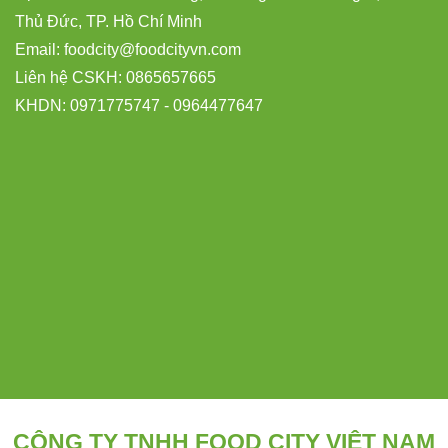
Thủ Đức, TP. Hồ Chí Minh
Email:
foodcity@
foodcityvn.com
Liên hệ CSKH: 0865657665
KHDN: 0971775747 - 0964477647
CÔNG TY TNHH FOOD CITY VIỆT NAM