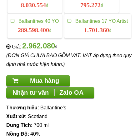
8.030.554
795.272
₫
₫
Ballantines 40 YO
Ballantines 17 YO Artist
289.598.400
1.701.360
₫
₫
2.962.080
Giá:
₫
(ĐƠN GIÁ CHƯA BAO GỒM VAT. VAT áp dụng theo quy
định nhà nước hiện hành.)
Mua hàng
Nhận tư vấn
Zalo OA
Thương hiệu:
Ballantine's
Xuất xứ:
Scotland
Dung Tích:
700 ml
Nồng Độ:
40%