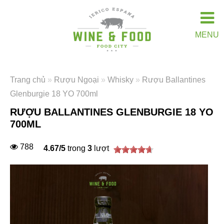
MENU
Trang chủ
»
Rượu Ngoại
»
Whisky
»
Rượu Ballantines
Glenburgie 18 YO 700ml
RƯỢU BALLANTINES GLENBURGIE 18 YO
700ML
788
4.67
/
5
trong
3
lượt