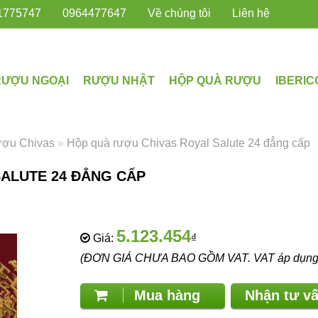
1775747
0964477647
Về chúng tôi
Liên hệ
RƯỢU NGOẠI
RƯỢU NHẬT
HỘP QUÀ RƯỢU
IBERIC
ượu Chivas
»
Hộp quà rượu Chivas Royal Salute 24 đẳng cấp
ALUTE 24 ĐẲNG CẤP
5.123.454
Giá:
₫
(ĐƠN GIÁ CHƯA BAO GỒM VAT. VAT áp dụng th
Mua hàng
Nhận tư 