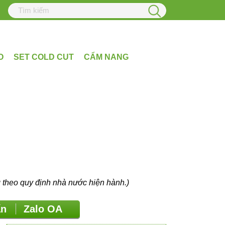
O
SET COLD CUT
CẨM NANG
eo quy định nhà nước hiện hành.)
vấn
Zalo OA