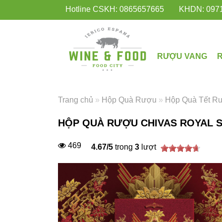
Hotline CSKH: 0865657665
KHDN: 097
RƯỢU VANG
Trang chủ
»
Hộp Quà Rượu
»
Hộp Quà Tết R
HỘP QUÀ RƯỢU CHIVAS ROYAL S
469
4.67
/
5
trong
3
lượt