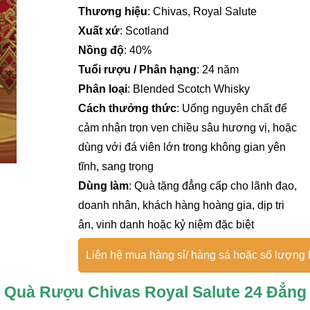
Thương hiệu
: Chivas, Royal Salute
Xuất xứ
: Scotland
Nồng độ
: 40%
Tuổi rượu / Phân hạng
: 24 năm
Phân loại
: Blended Scotch Whisky
Cách thưởng thức
: Uống nguyên chất để
cảm nhận trọn vẹn chiều sâu hương vị, hoặc
dùng với đá viên lớn trong không gian yên
tĩnh, sang trọng
Dùng làm
: Quà tặng đẳng cấp cho lãnh đạo,
doanh nhân, khách hàng hoàng gia, dịp tri
ân, vinh danh hoặc kỷ niệm đặc biệt
Liên hệ mua hàng sỉ/ hàng sá hoặc số lượng l
 Quà Rượu Chivas Royal Salute 24 Đẳng