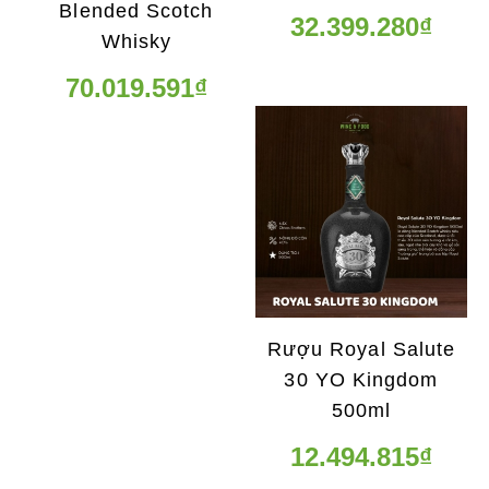
Blended Scotch
32.399.280₫
Whisky
70.019.591₫
Rượu Royal Salute
30 YO Kingdom
500ml
12.494.815₫