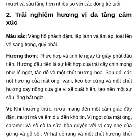
mượt và sâu lắng hơn nhiều so với các dòng trẻ tuổi.
2. Trải nghiệm hương vị đa tầng cảm
xúc
Màu sắc
: Vàng hổ phách đậm, lấp lánh và ấm áp, toát lên
vẻ sang trọng, quý phái.
Hương thơm
: Phức hợp và tinh tế ngay từ giây phút đầu
tiên. Hương đầu tiên là sự kết hợp của trái cây chín mọng
như lê ngọt, táo đỏ và một chút hương hoa. Sau đó, các
nốt hương của mật ong, vani, kẹo bơ cứng và một chút
hương cay nồng của gia vị sẽ xuất hiện, tạo nên một sự
sâu lắng bất ngờ.
Vị
: Khi thưởng thức, rượu mang đến một cảm giác đầy
đặn, mượt mà và êm dịu đến khó tin. Vị ngọt của mật ong,
caramel và sô cô la sữa hòa quyện với vị cay nhẹ của
gừng và gỗ sồi. Vị hạt dẻ rang và một chút hương khói