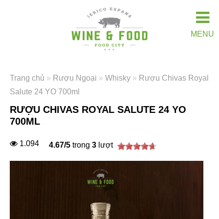
MENU
Trang chủ
»
Rượu Ngoại
»
Whisky
»
Rượu Chivas Royal
Salute 24 YO 700ml
RƯỢU CHIVAS ROYAL SALUTE 24 YO
700ML
1.094
4.67
/
5
trong
3
lượt