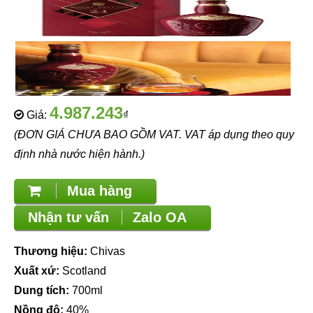
4.987.243
Giá:
₫
(ĐƠN GIÁ CHƯA BAO GỒM VAT. VAT áp dụng theo quy
định nhà nước hiện hành.)
Mua hàng
Nhận tư vấn
Zalo OA
Thương hiệu:
Chivas
Xuất xứ:
Scotland
Dung tích:
700ml
Nồng độ:
40%