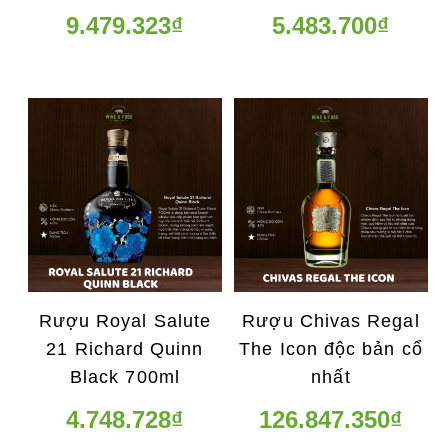
9.479.323₫
5.483.700₫
Rượu Royal Salute
Rượu Chivas Regal
21 Richard Quinn
The Icon độc bản cổ
Black 700ml
nhất
4.748.728₫
126.847.350₫