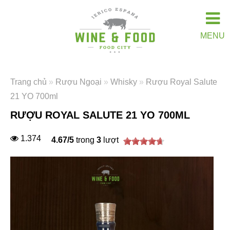
MENU
Trang chủ
»
Rượu Ngoại
»
Whisky
»
Rượu Royal Salute
21 YO 700ml
RƯỢU ROYAL SALUTE 21 YO 700ML
1.374
4.67
/
5
trong
3
lượt