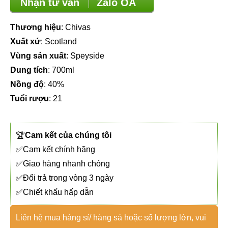
Nhận tư vấn
Zalo OA
Thương hiệu
: Chivas
Xuất xứ
: Scotland
Vùng sản xuất
: Speyside
Dung tích
: 700ml
Nồng độ
: 40%
Tuổi rượu
: 21
🏆
Cam kết của chúng tôi
✅Cam kết chính hãng
✅Giao hàng nhanh chóng
✅Đổi trả trong vòng 3 ngày
✅Chiết khấu hấp dẫn
Liên hệ mua hàng sỉ/ hàng sá hoặc số lượng lớn, vui