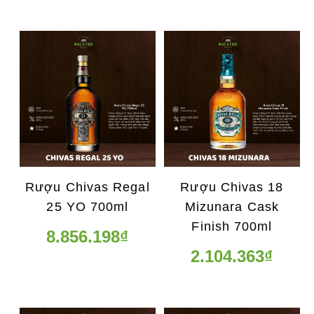
Rượu Chivas Regal
Rượu Chivas 18
25 YO 700ml
Mizunara Cask
Finish 700ml
8.856.198₫
2.104.363₫