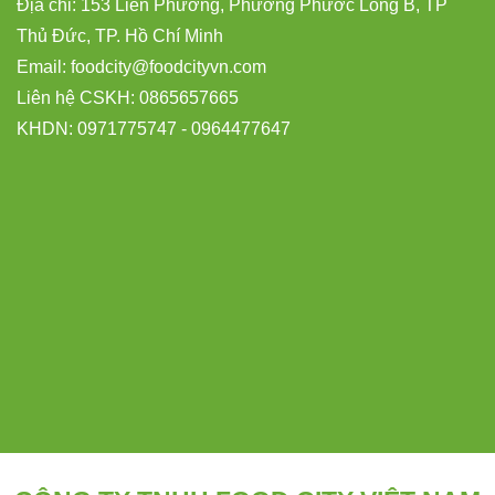
Địa chỉ: 153 Liên Phường, Phường Phước Long B, TP
Thủ Đức, TP. Hồ Chí Minh
Email:
foodcity@
foodcityvn.com
Liên hệ CSKH: 0865657665
KHDN: 0971775747 - 0964477647