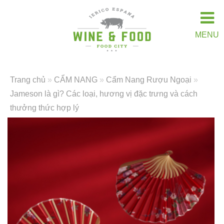
MENU
Trang chủ
»
CẨM NANG
»
Cẩm Nang Rượu Ngoại
»
Jameson là gì? Các loại, hương vị đặc trưng và cách
thưởng thức hợp lý