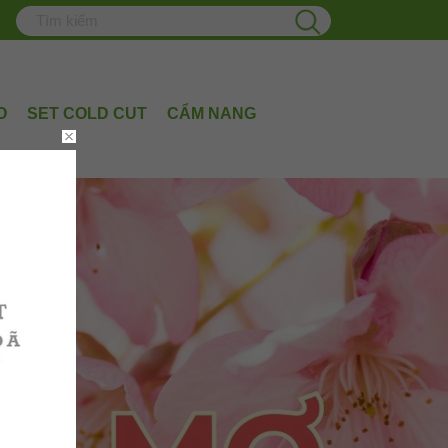
O
SET COLD CUT
CẨM NANG