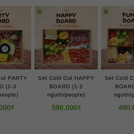
Cut PARTY
Set Cold Cut HAPPY
Set Cold 
 (2-3
BOARD (1-2
BOARD
people)
người/people)
người/
000₫
590.000₫
490.