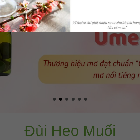
Đùi Heo Muối