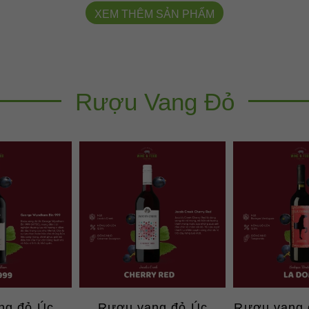
XEM THÊM SẢN PHẨM
Rượu Vang Đỏ
ng đỏ Úc
Rượu vang đỏ Úc
Rượu vang 