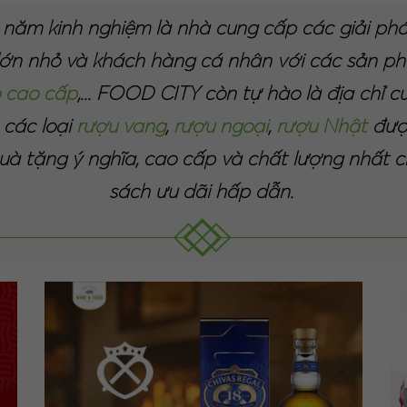
ăm kinh nghiệm là nhà cung cấp các giải phá
lớn nhỏ và khách hàng cá nhân với các sản p
o cao cấp
,... FOOD CITY còn tự hào là địa chỉ 
, các loại
rượu vang
,
rượu ngoại
,
rượu Nhật
được
 tặng ý nghĩa, cao cấp và chất lượng nhất ch
sách ưu dãi hấp dẫn.