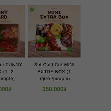
Cut FUNNY
Set Cold Cut MINI
 (1 -2
EXTRA BOX (1
people)
người/people)
000₫
350.000₫