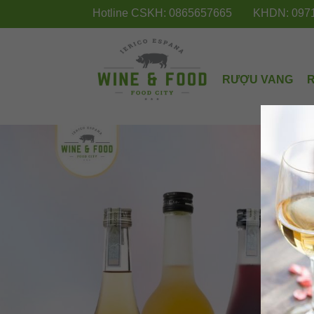
Hotline CSKH: 0865657665
KHDN: 097
RƯỢU VANG