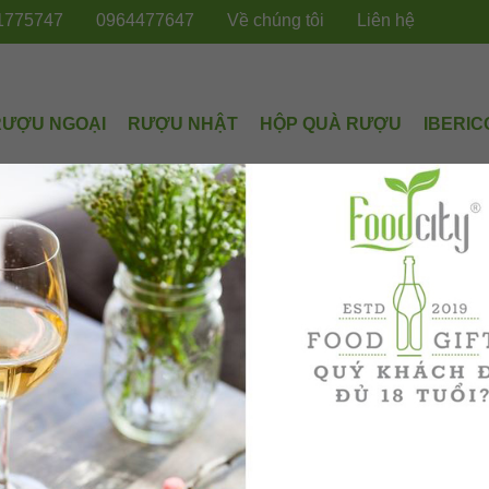
1775747
0964477647
Về chúng tôi
Liên hệ
RƯỢU NGOẠI
RƯỢU NHẬT
HỘP QUÀ RƯỢU
IBERIC