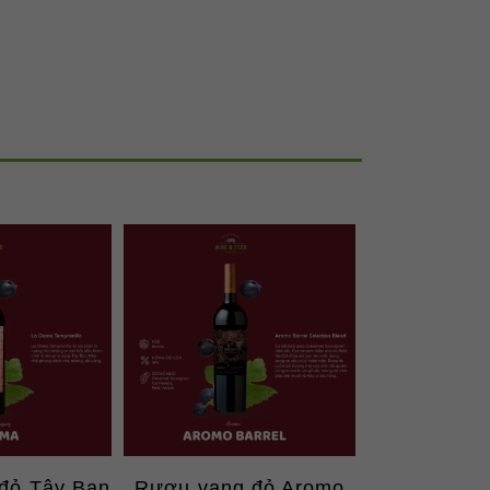
đỏ Tây Ban
Rượu vang đỏ Aromo