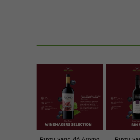
Rượu vang đỏ Aromo
Rượu va