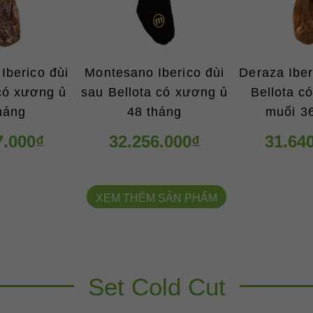
Iberico đùi
Montesano Iberico đùi
Deraza Iber
có xương ủ
sau Bellota có xương ủ
Bellota c
háng
48 tháng
muối 3
7.000₫
32.256.000₫
31.64
XEM THÊM SẢN PHẨM
Set Cold Cut