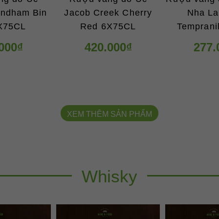
ndham Bin
Jacob Creek Cherry
Nha L
X75CL
Red 6X75CL
Temprani
000₫
420.000₫
277.
XEM THÊM SẢN PHẨM
Whisky