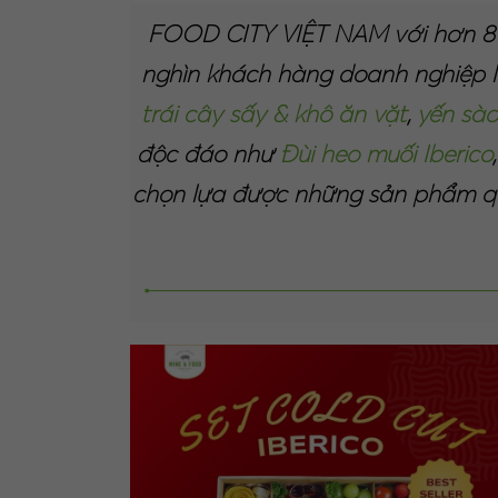
FOOD CITY VIỆT NAM với hơn 8 n
nghìn khách hàng doanh nghiệp 
trái cây sấy & khô ăn vặt
,
yến sà
độc đáo như
Đùi heo muối Iberico
chọn lựa được những sản phẩm quà