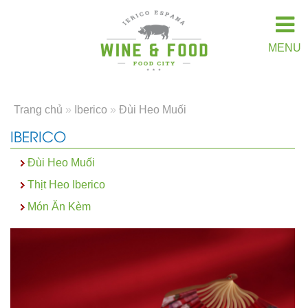
MENU
Trang chủ
»
Iberico
»
Đùi Heo Muối
IBERICO
Đùi Heo Muối
Thịt Heo Iberico
Món Ăn Kèm