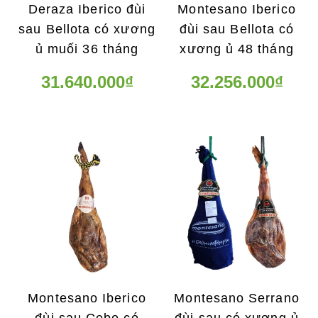
Deraza Iberico đùi
Montesano Iberico
sau Bellota có xương
đùi sau Bellota có
ủ muối 36 tháng
xương ủ 48 tháng
31.640.000₫
32.256.000₫
Montesano Iberico
Montesano Serrano
đùi sau Cebo có
đùi sau có xương ủ