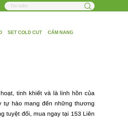
O
SET COLD CUT
CẨM NANG
ạt, tinh khiết và là linh hồn của
City tự hào mang đến những thương
ng tuyệt đối, mua ngay tại 153 Liên