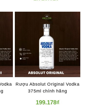
 Vodka
Rượu Absolut Original Vodka
ng
375ml chính hãng
199.178₫