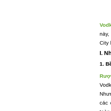
Vod
này,
City
I. 
1. B
Rượ
Vodk
Nhưn
các 