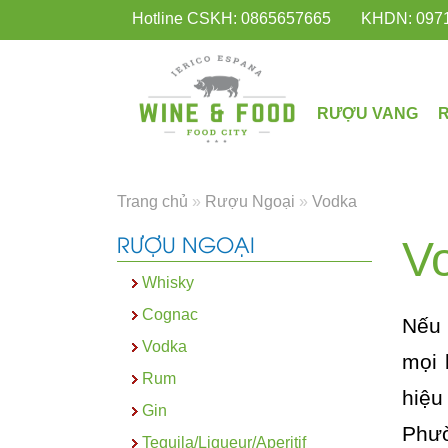
Hotline CSKH: 0865657665
KHDN: 097
RƯỢU VANG
Trang chủ
»
Rượu Ngoại
»
Vodka
RƯỢU NGOẠI
V
Whisky
Cognac
Nếu 
Vodka
mọi 
Rum
hiệu
Gin
Phư
Tequila/Liqueur/Aperitif