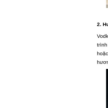
2. H
Vod
trìn
hoặc
hươn