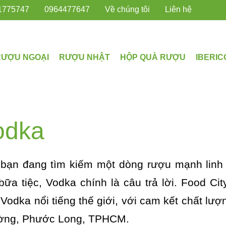
1775747
0964477647
Về chúng tôi
Liên hệ
RƯỢU NGOẠI
RƯỢU NHẬT
HỘP QUÀ RƯỢU
IBERIC
odka
bạn đang tìm kiếm một dòng rượu mạnh linh ho
bữa tiệc, Vodka chính là câu trả lời. Food 
 Vodka nổi tiếng thế giới, với cam kết chất lượ
ờng, Phước Long, TPHCM.