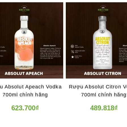
u Absolut Apeach Vodka
Rượu Absolut Citron 
700ml chính hãng
700ml chính hãng
623.700₫
489.818₫