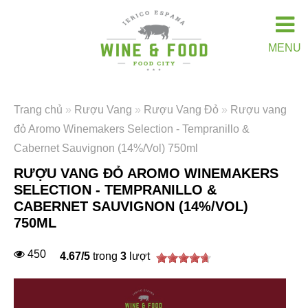
MENU
Trang chủ
»
Rượu Vang
»
Rượu Vang Đỏ
»
Rượu vang
đỏ Aromo Winemakers Selection - Tempranillo &
Cabernet Sauvignon (14%/Vol) 750ml
RƯỢU VANG ĐỎ AROMO WINEMAKERS
SELECTION - TEMPRANILLO &
CABERNET SAUVIGNON (14%/VOL)
750ML
450
4.67
/
5
trong
3
lượt