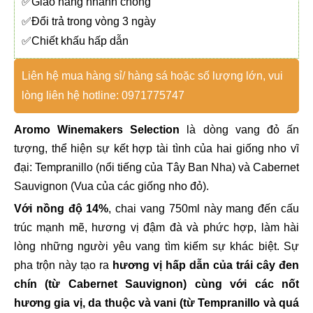
✅Giao hàng nhanh chóng
✅Đổi trả trong vòng 3 ngày
✅Chiết khấu hấp dẫn
Liên hệ mua hàng sỉ/ hàng sá hoặc số lượng lớn, vui
lòng liên hệ hotline: 0971775747
Aromo Winemakers Selection
là dòng vang đỏ ấn
tượng, thể hiện sự kết hợp tài tình của hai giống nho vĩ
đại: Tempranillo (nổi tiếng của Tây Ban Nha) và Cabernet
Sauvignon (Vua của các giống nho đỏ).
Với nồng độ 14%
, chai vang 750ml này mang đến cấu
trúc mạnh mẽ, hương vị đậm đà và phức hợp, làm hài
lòng những người yêu vang tìm kiếm sự khác biệt. Sự
pha trộn này tạo ra
hương vị hấp dẫn của trái cây đen
chín (từ Cabernet Sauvignon) cùng với các nốt
hương gia vị, da thuộc và vani (từ Tempranillo và quá