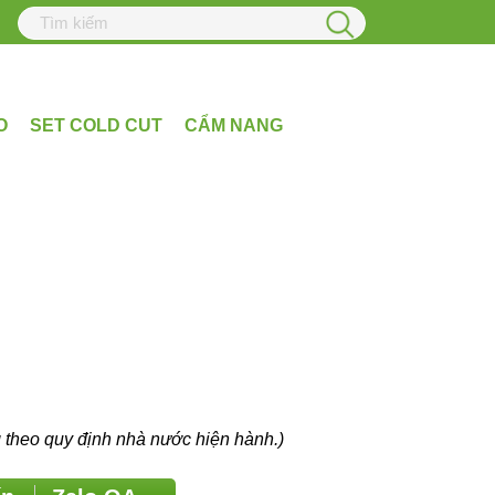
O
SET COLD CUT
CẨM NANG
eo quy định nhà nước hiện hành.)