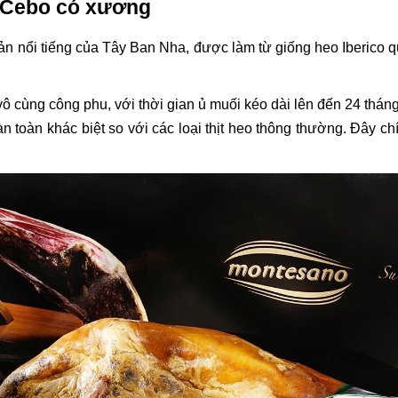
au Cebo có xương
ản nổi tiếng của Tây Ban Nha, được làm từ giống heo Iberico q
 vô cùng công phu, với thời gian ủ muối kéo dài lên đến 24 th
 toàn khác biệt so với các loại thịt heo thông thường. Đây chí