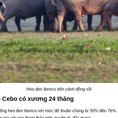
Heo đen Iberico trên cánh đồng sồi
ico Cebo có xương 24 tháng
ống heo đen Iberico với mức độ thuần chủng từ 50% đến 76%. S
 mà với mùi thơm thảo mộc quyến rũ, đặc trưng.