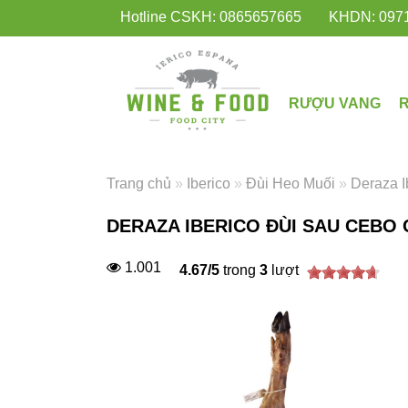
Hotline CSKH: 0865657665
KHDN: 097
RƯỢU VANG
Trang chủ
»
Iberico
»
Đùi Heo Muối
»
Deraza I
DERAZA IBERICO ĐÙI SAU CEBO
1.001
4.67
/
5
trong
3
lượt