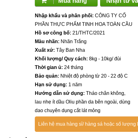
Mua hàng
Nhận tư 
Nhập khẩu và phân phối:
CÔNG TY CỔ
PHẦN THỰC PHẨM TINH HOA TOÀN CẦU
Hồ sơ công bố:
21/THTC/2021
Màu nhãn:
Nhãn Trắng
Xuất xứ:
Tây Ban Nha
Khối lượng/ Quy cách:
8kg - 10kg/ đùi
Thời gian ủ:
24 tháng
Bảo quản:
Nhiệt độ phòng từ 20 - 22 độ C
Hạn sử dụng:
1 năm
Hướng dẫn sử dụng:
Tháo chân không,
lau nhẹ ít dầu Oliu phần da bên ngoài, dùng
dao chuyên dụng cắt lát mỏng
Liên hệ mua hàng sỉ/ hàng sá hoặc số lượng l