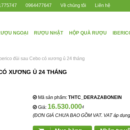
1775747
0964477647
Về chúng tôi
Liên hệ
RƯỢU NGOẠI
RƯỢU NHẬT
HỘP QUÀ RƯỢU
IBERIC
berico đùi sau Cebo có xương ủ 24 tháng
 CÓ XƯƠNG Ủ 24 THÁNG
Mã sản phẩm:
THTC_DERAZABONEIN
16.530.000
Giá:
₫
(ĐƠN GIÁ CHƯA BAO GỒM VAT. VAT áp dụng th