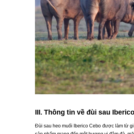
III. Thông tin về đùi sau Iber
Đùi sau heo muối Iberico Cebo được làm từ gi
sản phẩm mang đến một hương vị đậm đà, mặn