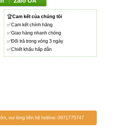
vấn
Zalo OA
🏆
Cam kết của chúng tôi
✅Cam kết chính hãng
✅Giao hàng nhanh chóng
✅Đổi trả trong vòng 3 ngày
✅Chiết khấu hấp dẫn
ớn, vui lòng liên hệ hotline: 0971775747