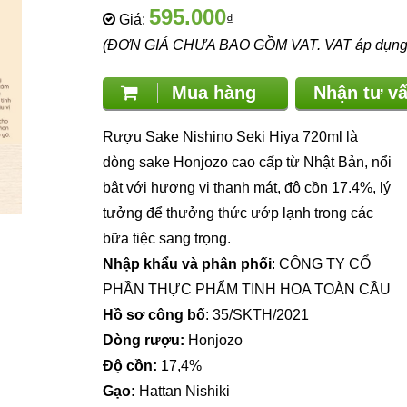
595.000
Giá:
₫
(ĐƠN GIÁ CHƯA BAO GỒM VAT. VAT áp dụng th
Mua hàng
Nhận tư 
Rượu Sake Nishino Seki Hiya 720ml là
dòng sake Honjozo cao cấp từ Nhật Bản, nổi
bật với hương vị thanh mát, độ cồn 17.4%, lý
tưởng để thưởng thức ướp lạnh trong các
bữa tiệc sang trọng.
Nhập khẩu và phân phối
: CÔNG TY CỔ
PHẦN THỰC PHẨM TINH HOA TOÀN CẦU
Hồ sơ công bố
: 35/SKTH/2021
Dòng rượu:
Honjozo
Độ cồn:
17,4%
Gạo:
Hattan Nishiki