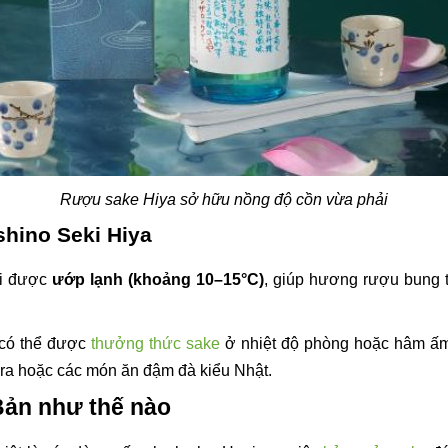
Rượu sake Hiya sở hữu nồng độ cồn vừa phải
hino Seki Hiya
khi được
ướp lạnh (khoảng 10–15°C)
, giúp hương rượu bung t
– có thể được
thưởng thức sake
ở nhiệt độ phòng hoặc hâm ấm
ura hoặc các món ăn đậm đà kiểu Nhật.
Bản như thế nào