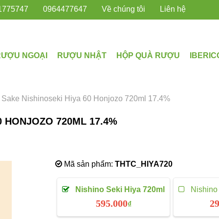
1775747
0964477647
Về chúng tôi
Liên hệ
RƯỢU NGOẠI
RƯỢU NHẬT
HỘP QUÀ RƯỢU
IBERIC
Sake Nishinoseki Hiya 60 Honjozo 720ml 17.4%
0 HONJOZO 720ML 17.4%
Mã sản phẩm:
THTC_HIYA720
Nishino Seki Hiya 720ml
Nishino 
595.000
29
₫