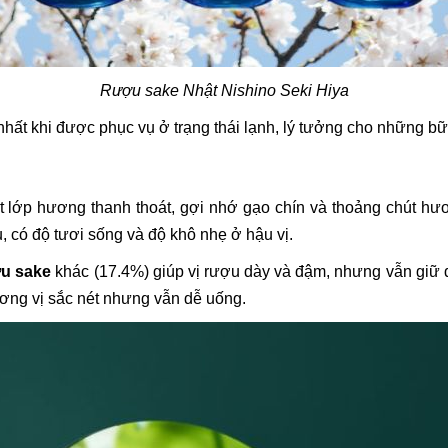
Rượu sake Nhật Nishino Seki Hiya
ất khi được phục vụ ở trạng thái lạnh, lý tưởng cho những bữa
lớp hương thanh thoát, gợi nhớ gạo chín và thoảng chút hươ
 có độ tươi sống và độ khô nhẹ ở hậu vị.
u sake
khác (17.4%) giúp vị rượu dày và đậm, nhưng vẫn giữ 
ơng vị sắc nét nhưng vẫn dễ uống.