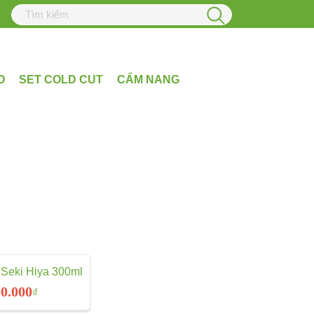
O
SET COLD CUT
CẨM NANG
Seki Hiya 300ml
0.000
₫