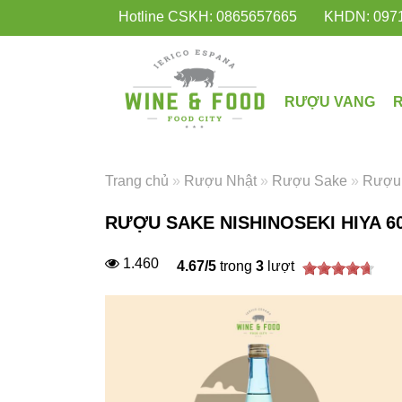
Hotline CSKH: 0865657665
KHDN: 097
RƯỢU VANG
Trang chủ
»
Rượu Nhật
»
Rượu Sake
»
Rượu 
RƯỢU SAKE NISHINOSEKI HIYA 6
1.460
4.67
/
5
trong
3
lượt