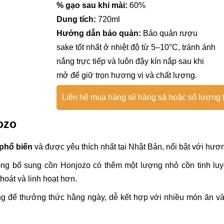
% gạo sau khi mài:
60%
Dung tích:
720ml
Hướng dẫn bảo quản:
Bảo quản rượu
sake tốt nhất ở nhiệt độ từ 5–10°C, tránh ánh
nắng trực tiếp và luôn đậy kín nắp sau khi
mở để giữ trọn hương vị và chất lượng.
Liên hệ mua hàng sỉ/ hàng sá hoặc số lượng l
ozo
phổ biến
và được yêu thích nhất tại Nhật Bản, nổi bật với hư
ng bổ sung cồn Honjozo có thêm một lượng nhỏ cồn tinh luy
hoát và linh hoạt hơn.
g để thưởng thức hằng ngày, dễ kết hợp với nhiều món ăn và 